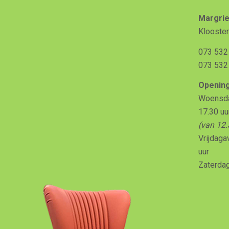
Margrie
Klooster
073 532
073 532
Opening
Woensdag
17.30 uu
(van 12.
Vrijdaga
uur
Zaterdag