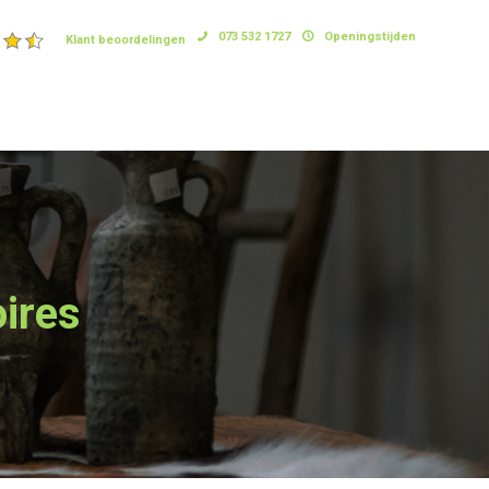
073 532 1727
Openingstijden
Klant beoordelingen
ires