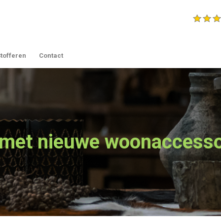
tofferen
Contact
met nieuwe woonaccesso