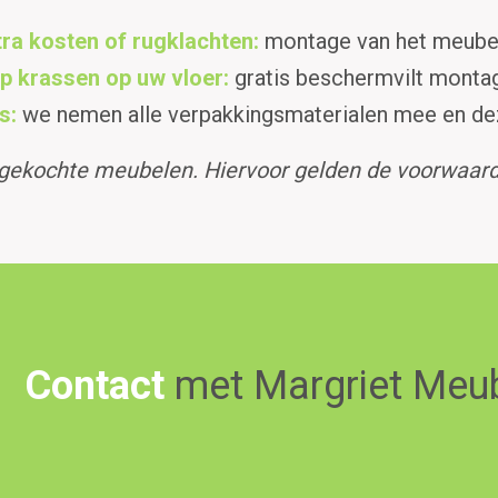
ra kosten of rugklachten:
montage van het meubel
op krassen op uw vloer:
gratis beschermvilt monta
s:
we nemen alle verpakkingsmaterialen mee en d
aangekochte meubelen. Hiervoor gelden de voorwa
Contact
met Margriet Meu