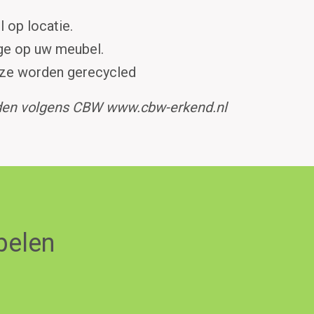
 op locatie.
ge op uw meubel.
eze worden gerecycled
arden volgens CBW www.cbw-erkend.nl
belen