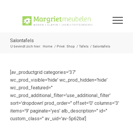
Salontafels
U bevindt zich hier:
Home
/
Privé: Shop
/
Tafels
/
Salontafels
[av_productgrid categories='37'
wc_prod_visible='hide' wc_prod_hidden='hide'
wc_prod_featured=''
wc_prod_additional_filter='use_additional_filter'
sort='dropdown' prod_order='' offset='0' columns='3'
items='9' paginate='yes' alb_description='' id=''
custom_class='' av_uid='av-5p62ba']