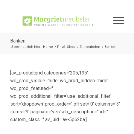
Banken
U bevindt zich hier:
Home
/
Privé: Shop
/
Zitmeubelen
/
Banken
[av_productgrid categories='205,195'
wc_prod_visible='hide' wc_prod_hidden='hide'
wc_prod_featured=''
wc_prod_additional_filter='use_additional_filter'
sort='dropdown' prod_order='' offset='0' columns='3'
items='9' paginate='yes' alb_description='' id=''
custom_class='' av_uid='av-5p62ba']