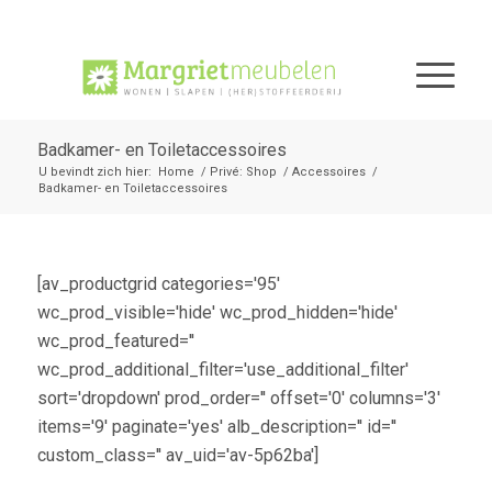
Badkamer- en Toiletaccessoires
U bevindt zich hier:
Home
/
Privé: Shop
/
Accessoires
/
Badkamer- en Toiletaccessoires
[av_productgrid categories='95'
wc_prod_visible='hide' wc_prod_hidden='hide'
wc_prod_featured=''
wc_prod_additional_filter='use_additional_filter'
sort='dropdown' prod_order='' offset='0' columns='3'
items='9' paginate='yes' alb_description='' id=''
custom_class='' av_uid='av-5p62ba']