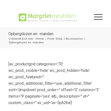
Opbergdozen en -manden
U bevindt zich hier:
Home
/
Privé: Shop
/
Accessoires
/
Opbergdozen en -manden
[av_productgrid categories='70'
wc_prod_visible='hide' wc_prod_hidden='hide'
wc_prod_featured=''
wc_prod_additional_filter='use_additional_filter'
sort='dropdown' prod_order='' offset='0' columns='3'
items='9' paginate='yes' alb_description='' id=''
custom_class='' av_uid='av-5p62ba']