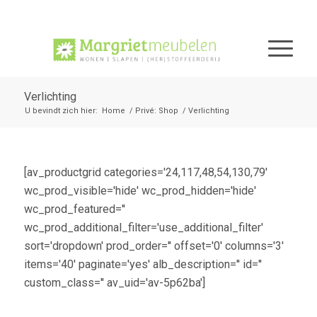
Verlichting
U bevindt zich hier:
Home
/
Privé: Shop
/
Verlichting
[av_productgrid categories='24,117,48,54,130,79'
wc_prod_visible='hide' wc_prod_hidden='hide'
wc_prod_featured=''
wc_prod_additional_filter='use_additional_filter'
sort='dropdown' prod_order='' offset='0' columns='3'
items='40' paginate='yes' alb_description='' id=''
custom_class='' av_uid='av-5p62ba']