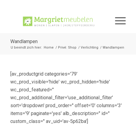
Wandlampen
U bevindt zich hier:
Home
/
Privé: Shop
/
Verlichting
/
Wandlampen
[av_productgrid categories='79'
wc_prod_visible='hide' wc_prod_hidden='hide'
wc_prod_featured=''
wc_prod_additional_filter='use_additional_filter'
sort='dropdown' prod_order='' offset='0' columns='3'
items='9' paginate='yes' alb_description='' id=''
custom_class='' av_uid='av-5p62ba']